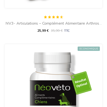
Note
NV3- Articulations – Complément Alimentaire Arthrose
4.67
sur 5
Du Chien (120 Comprimés)
25,99
€
35,99
€
TTC
ECONOMIQUE