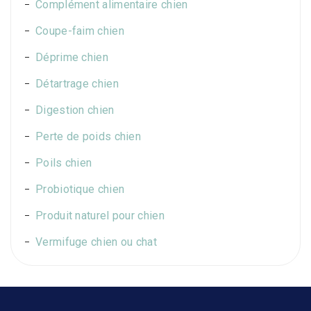
Complément alimentaire chien
Coupe-faim chien
Déprime chien
Détartrage chien
Digestion chien
Perte de poids chien
Poils chien
Probiotique chien
Produit naturel pour chien
Vermifuge chien ou chat