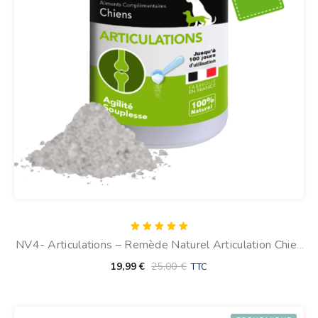
Note
NV4- Articulations – Remède Naturel Articulation Chien
5.00
sur 5
(en Poudre)
19,99
€
25,00
€
TTC