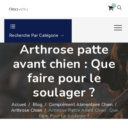
0
Recherche Par Catégorie
Arthrose patte
avant chien : Que
faire pour le
soulager ?
Accueil
/
Blog
/
Complément Alimentaire Chien
/
Arthrose Chien
/
Arthrose Patte Avant Chien : Que
Faire Pour Le Soulager ?