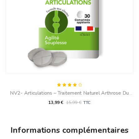
Note
NV2- Articulations – Traitement Naturel Arthrose Du
4.00
sur 5
Chien (30 Comprimés)
13,99
€
15,99
€
TTC
Informations complémentaires