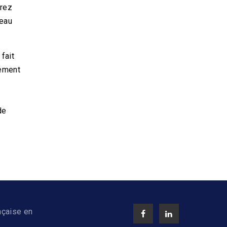
sur 5
vrez
deau
NV91- Stress Expert- Traitement Du Stress Chez Le Chien
19,99
€
Note
4.00
TTC
fait
sur 5
sement
de
nçaise en