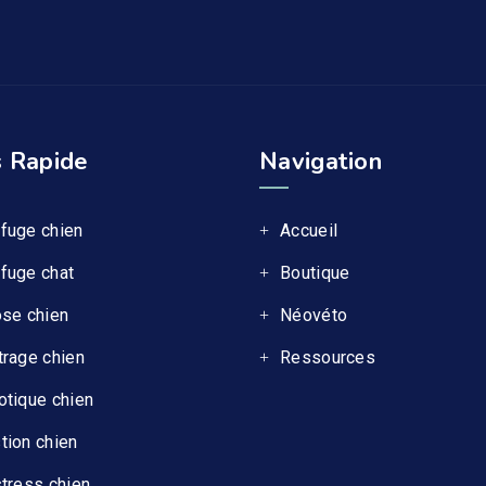
 Rapide
Navigation
fuge chien
Accueil
fuge chat
Boutique
ose chien
Néovéto
trage chien
Ressources
otique chien
tion chien
stress chien