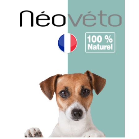
NV11- Vermipurge Format Éco : Vermifuge Naturel À Base D'ail Pour Chien