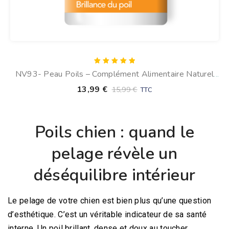
Note
NV93- Peau Poils – Complément Alimentaire Naturel
5.00
sur 5
Pour Les Poils Du Chien
13,99
€
15,99
€
TTC
Poils chien : quand le
pelage révèle un
déséquilibre intérieur
Le pelage de votre chien est bien plus qu’une question
d’esthétique. C’est un véritable indicateur de sa santé
interne. Un poil brillant, dense et doux au toucher