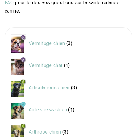
FAQ
pour toutes vos questions sur la santé cutanée
canine.
3
Vermifuge chien
3
produits
1
Vermifuge chat
1
produit
3
Articulations chien
3
produits
1
Anti-stress chien
1
produit
3
Arthrose chien
3
produits