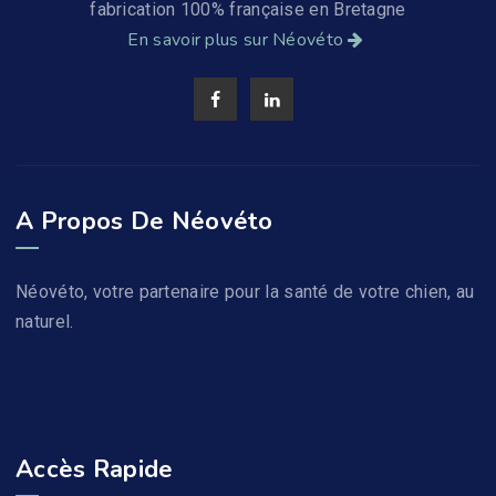
NV13- Vermipurge CHATS : Vermifuge Naturel Pour Chats
fabrication 100% française en Bretagne
16,99
€
En savoir plus sur Néovéto
19,99
€
TTC
NV12- Vermipurge SENSIBILITE : Vermifuge Naturel Pour Chiens Sensibles
Note
17,99
€
19,99
€
TTC
5.00
sur 5
A Propos De Néovéto
NV11- Vermipurge Format Éco : Vermifuge Naturel À Base D'ail Pour Chien
Néovéto, votre partenaire pour la santé de votre chien, au
24,99
€
TTC
naturel.
Accès Rapide