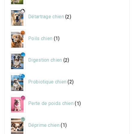
2
Détartrage chien
2
produits
1
Poils chien
1
produit
2
Digestion chien
2
produits
2
Probiotique chien
2
produits
1
Perte de poids chien
1
produit
1
Déprime chien
1
produit