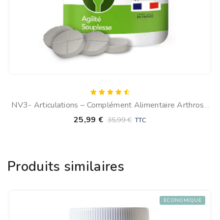
Note
NV3- Articulations – Complément Alimentaire Arthrose
4.67
sur 5
Du Chien (120 Comprimés)
25,99
€
35,99
€
TTC
Produits similaires
ECONOMIQUE