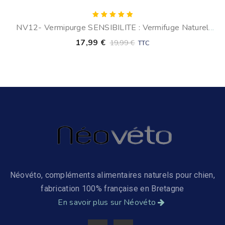
Note
NV12- Vermipurge SENSIBILITE : Vermifuge Naturel
5.00
sur 5
Pour Chiens Sensibles
17,99
€
19,99
€
TTC
Néovéto, compléments alimentaires naturels pour chien,
fabrication 100% française en Bretagne
En savoir plus sur Néovéto