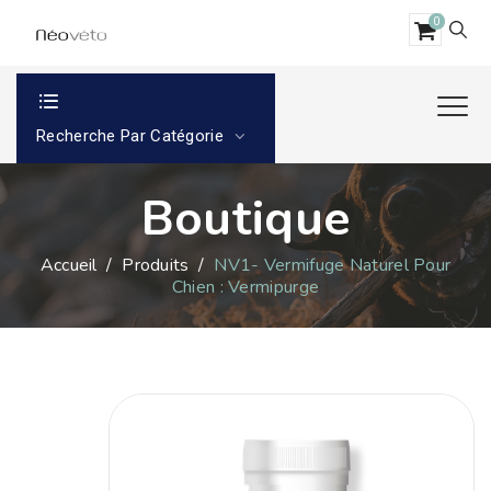
0
Recherche Par Catégorie
Boutique
Accueil
/
Produits
/
NV1- Vermifuge Naturel Pour
Chien : Vermipurge