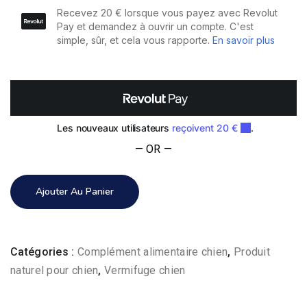
NV1-
Vermifuge
naturel
pour
chien
:
Vermipurge
— OR —
Ajouter Au Panier
Catégories :
Complément alimentaire chien
,
Produit
naturel pour chien
,
Vermifuge chien