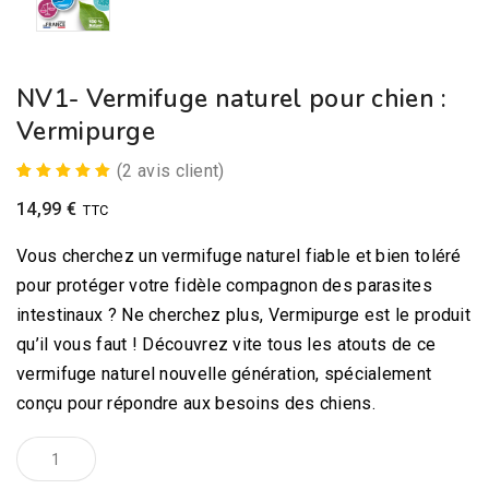
NV1- Vermifuge naturel pour chien :
Vermipurge
(
2
avis client)
2
Noté
5.00
14,99
€
TTC
sur 5
basé
sur
Vous cherchez un vermifuge naturel fiable et bien toléré
notations
client
pour protéger votre fidèle compagnon des parasites
intestinaux ? Ne cherchez plus, Vermipurge est le produit
qu’il vous faut ! Découvrez vite tous les atouts de ce
vermifuge naturel nouvelle génération, spécialement
conçu pour répondre aux besoins des chiens.
quantité
de