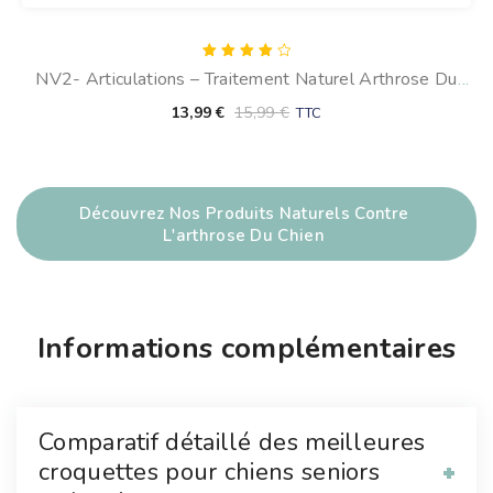
Note
NV2- Articulations – Traitement Naturel Arthrose Du
4.00
sur 5
Chien (30 Comprimés)
13,99
€
15,99
€
TTC
Découvrez Nos Produits Naturels Contre
L'arthrose Du Chien
Informations complémentaires
Comparatif détaillé des meilleures
croquettes pour chiens seniors