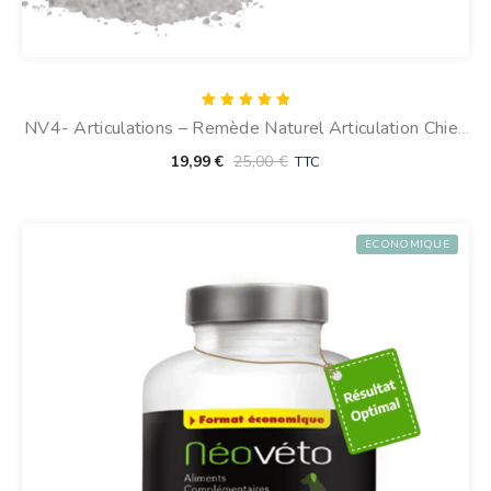
Note
NV4- Articulations – Remède Naturel Articulation Chien
5.00
sur 5
(en Poudre)
19,99
€
25,00
€
TTC
ECONOMIQUE