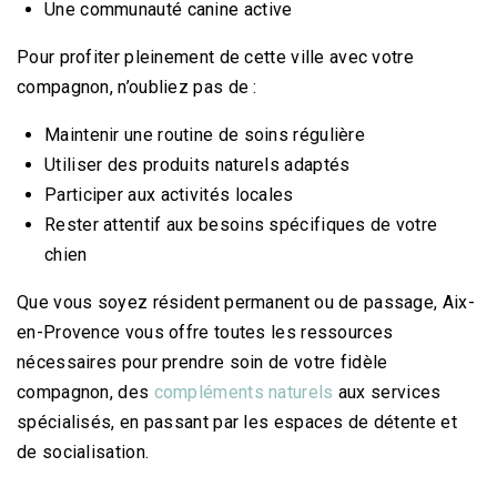
Une communauté canine active
Pour profiter pleinement de cette ville avec votre
compagnon, n’oubliez pas de :
Maintenir une routine de soins régulière
Utiliser des produits naturels adaptés
Participer aux activités locales
Rester attentif aux besoins spécifiques de votre
chien
Que vous soyez résident permanent ou de passage, Aix-
en-Provence vous offre toutes les ressources
nécessaires pour prendre soin de votre fidèle
NV3- Articulations - Complément Alimentaire Arthrose Du Chien (120 Comprimés)
25,99
€
compagnon, des
compléments naturels
aux services
35,99
€
TTC
Note
spécialisés, en passant par les espaces de détente et
4.67
sur 5
de socialisation.
NV6- Anti-Tartre Naturel Pour Les Dents Du Chien : Plaque Expert Format Éco