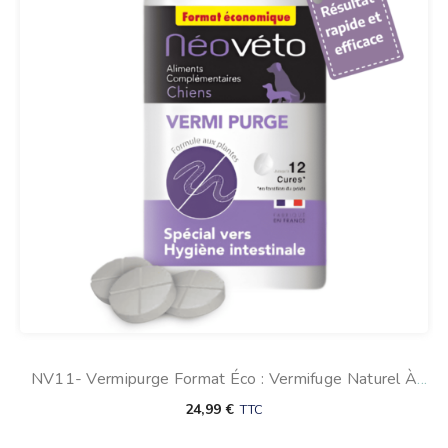
NV11- Vermipurge Format Éco : Vermifuge Naturel À
Base D’ail Pour Chien
24,99
€
TTC