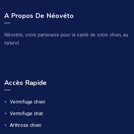
NV8- Probiotiques Naturels Pour Chien
A Propos De Néovéto
19,99
€
TTC
Néovéto, votre partenaire pour la santé de votre chien, au
naturel.
NV5- Détartrage Naturel Des Dents Du Chien : Plaque Expert
15,99
€
16,99
€
TTC
Note
4.00
sur 5
NV93- Peau Poils - Complément Alimentaire Naturel Pour Les Poils Du Chien
Accès Rapide
13,99
€
15,99
€
TTC
Note
5.00
sur 5
Vermifuge chien
Vermifuge chat
Arthrose chien