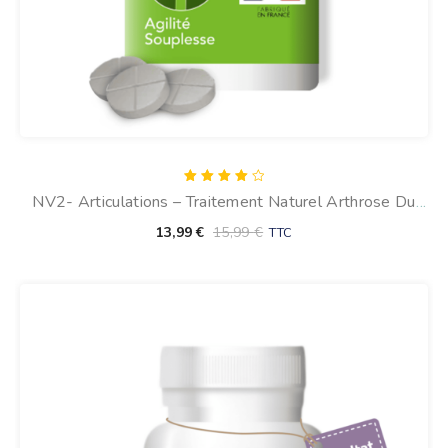
Note
NV2- Articulations – Traitement Naturel Arthrose Du
4.00
sur 5
Chien (30 Comprimés)
13,99
€
15,99
€
TTC