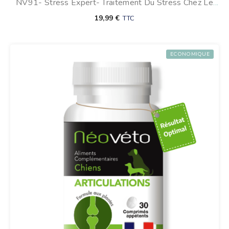
NV91- Stress Expert- Traitement Du Stress Chez Le
4.00
sur 5
Chien
19,99
€
TTC
ECONOMIQUE