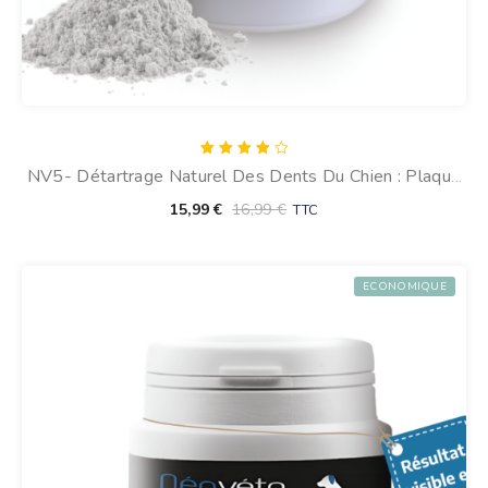
Note
NV5- Détartrage Naturel Des Dents Du Chien : Plaque
4.00
sur 5
Expert
15,99
€
16,99
€
TTC
ECONOMIQUE