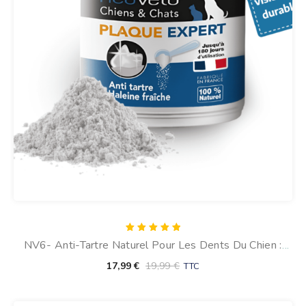
Note
NV6- Anti-Tartre Naturel Pour Les Dents Du Chien :
5.00
sur 5
Plaque Expert Format Éco
17,99
€
19,99
€
TTC