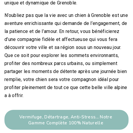
unique et dynamique de Grenoble.
N’oubliez pas que la vie avec un chien à Grenoble est une
aventure enrichissante qui demande de l’engagement, de
la patience et de l’amour. En retour, vous bénéficierez
d’une compagnie fidèle et affectueuse qui vous fera
découvrir votre ville et sa région sous un nouveau jour.
Que ce soit pour explorer les sommets environnants,
profiter des nombreux parcs urbains, ou simplement
partager les moments de détente après une journée bien
NV5- Détartrage Naturel Des Dents Du Chien : Plaque Expert
15,99
€
remplie, votre chien sera votre compagnon idéal pour
16,99
€
TTC
Note
profiter pleinement de tout ce que cette belle ville alpine
4.00
sur 5
a à offrir.
NV11- Vermipurge Format Éco : Vermifuge Naturel À Base D'ail Pour Chien
24,99
€
TTC
Vermifuge, Détartrage, Anti-Stress... Notre
Gamme Complète 100% Naturelle