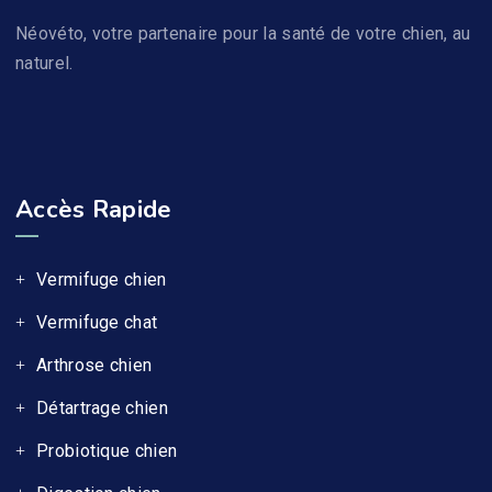
Néovéto, votre partenaire pour la santé de votre chien, au
naturel.
NV13- Vermipurge CHATS : Vermifuge Naturel Pour Chats
16,99
€
19,99
€
TTC
NV92- Déprime Expert - Complément Alimentaire Pour Chien Déprimé
Accès Rapide
19,99
€
TTC
Vermifuge chien
Vermifuge chat
Arthrose chien
Détartrage chien
Probiotique chien