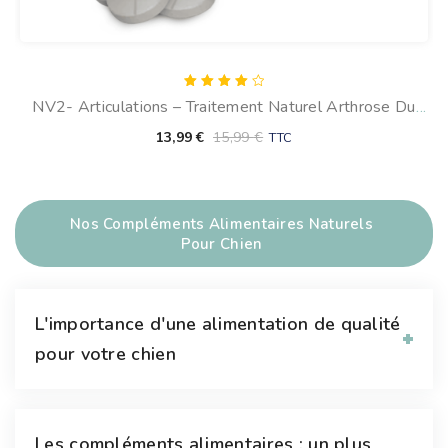
Note
NV2- Articulations – Traitement Naturel Arthrose Du
4.00
sur 5
Chien (30 Comprimés)
13,99
€
15,99
€
TTC
Nos Compléments Alimentaires Naturels
Pour Chien
L'importance d'une alimentation de qualité
pour votre chien
Les compléments alimentaires : un plus