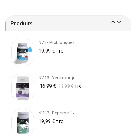
NV6- Anti-Tartre Naturel Pour Les Dents Du Chien : Plaque Expert Format Éco
17,99
€
19,99
€
TTC
Note
Produits
5.00
sur 5
NV8- Probiotiques Naturels Pour Chien
19,99
€
TTC
NV13- Vermipurge CHATS : Vermifuge Naturel Pour Chats
16,99
€
19,99
€
TTC
NV92- Déprime Expert - Complément Alimentaire Pour Chien Déprimé
19,99
€
TTC