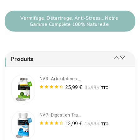
NV13- Vermipurge CHATS : Vermifuge Naturel Pour Chats
16,99
€
19,99
€
TTC
Vermifuge, Détartrage, Anti-Stress... Notre
Gamme Complète 100% Naturelle
NV1- Vermifuge Naturel Pour Chien : Vermipurge
14,99
€
TTC
Note
Produits
5.00
sur 5
NV3- Articulations - Complément Alimentaire Arthrose Du Chien (120 Comprimés)
25,99
€
35,99
€
TTC
Note
4.67
sur 5
NV7- Digestion Transit - Remède Naturel Digestion Du Chien
13,99
€
15,99
€
TTC
Note
4.67
sur 5