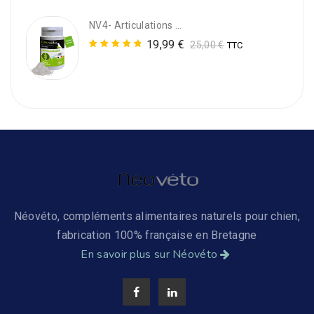
NV4- Articulations - Remède Naturel Articulation Chien (en Poudre)
19,99
€
25,00
€
TTC
Note
5.00
sur 5
NV94- Équilibre Minceur - Coupe-Faim Naturel Pour Chien
15,99
€
TTC
NV13- Vermipurge CHATS : Vermifuge Naturel Pour Chats
16,99
€
19,99
€
TTC
Néovéto, compléments alimentaires naturels pour chien,
fabrication 100% française en Bretagne
En savoir plus sur Néovéto
NV1- Vermifuge Naturel Pour Chien : Vermipurge
14,99
€
TTC
Note
5.00
sur 5