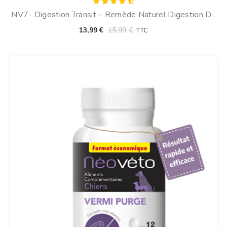
Note
NV7- Digestion Transit – Remède Naturel Digestion Du
4.67
sur 5
Chien
13,99
€
15,99
€
TTC