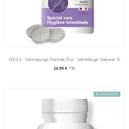
NV11- Vermipurge Format Éco : Vermifuge Naturel À
Base D’ail Pour Chien
24,99
€
TTC
ECONOMIQUE