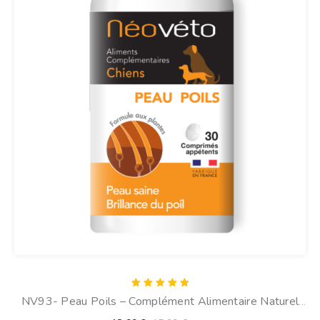
Note
NV93- Peau Poils – Complément Alimentaire Naturel
5.00
sur 5