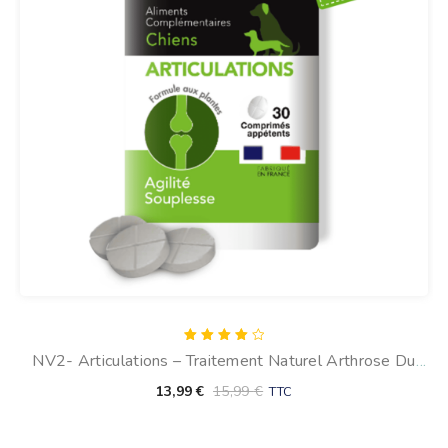
Note
NV2- Articulations – Traitement Naturel Arthrose Du
4.00
sur 5
Chien (30 Comprimés)
13,99
€
15,99
€
TTC