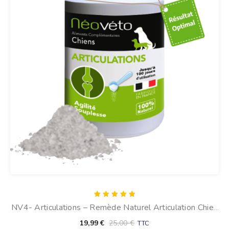
Note
NV4- Articulations – Remède Naturel Articulation Chien
5.00
sur 5
(en Poudre)
19,99
€
25,00
€
TTC