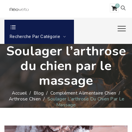
0
Recherche Par Catégorie
Soulager l’arthrose
du chien par le
massage
Accueil
/
Blog
/
Complément Alimentaire Chien
/
Arthrose Chien
/
Soulager L’arthrose Du Chien Par Le
Massage