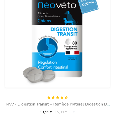
Note
NV7- Digestion Transit – Remède Naturel Digestion Du
4.67
sur 5
Chien
13,99
€
15,99
€
TTC