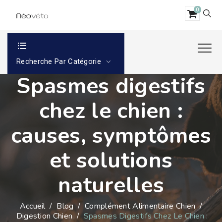
0
Recherche Par Catégorie
Spasmes digestifs
chez le chien :
causes, symptômes
et solutions
naturelles
Accueil
/
Blog
/
Complément Alimentaire Chien
/
Digestion Chien
/
Spasmes Digestifs Chez Le Chien :