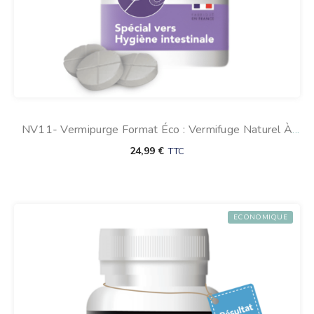
NV11- Vermipurge Format Éco : Vermifuge Naturel À
Base D’ail Pour Chien
24,99
€
TTC
ECONOMIQUE