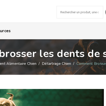
Recher
urces
rosser les dents de s
nt Alimentaire Chien
/
Détartrage Chien
/
Comment Brosser