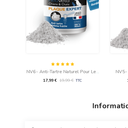
Note
NV6- Anti-Tartre Naturel Pour Les
NV5- 
5.00
sur 5
Dents Du Chien : Plaque Expert
Dents 
17,99
€
19,99
€
TTC
Format Éco
Informati