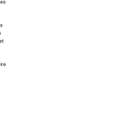
des
es
p
et
ire