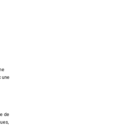
une
c une
ge de
oues,