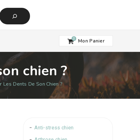
cher
0
Mon Panier
on chien ?
 Les Dents De Son Chien ?
Anti-stress chien
Arthrose chien