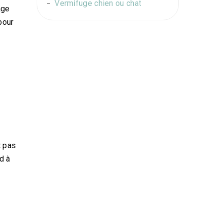
Vermifuge chien ou chat
age
pour
t pas
d à