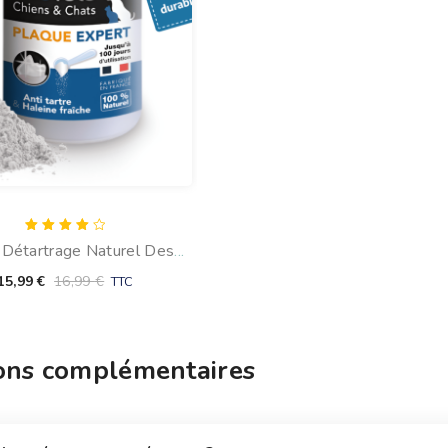
Note
Détartrage Naturel Des
4.00
sur 5
Du Chien : Plaque Expert
15,99
€
16,99
€
TTC
ons complémentaires