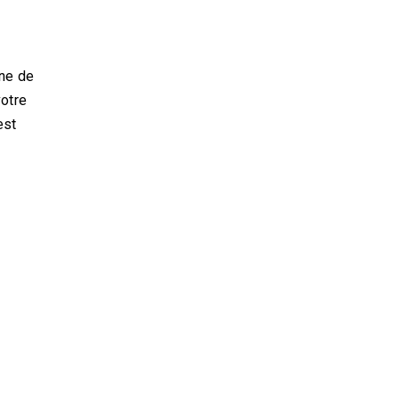
ine de
votre
est