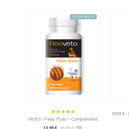
ECONOMIQUE
NV94- É
Note
NV93- Peau Poils – Complément
5.00
Fa
sur 5
Alimentaire Naturel Pour Les Poils
13,99
€
15,99
€
TTC