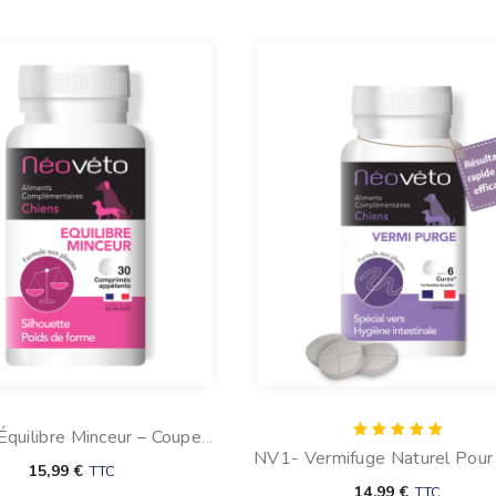
quilibre Minceur – Coupe-
Note
NV1- Vermifuge Naturel Pour
im Naturel Pour Chien
5.00
15,99
€
TTC
sur 5
: Vermipurge
14,99
€
TTC