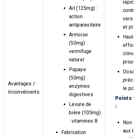
rapide
Ail (125mg) :
contre
action
vers r
antiparasitaire
et plat
Armoise
Haute
(50mg) :
efficac
vermifuge
cliniq
naturel
prouv
Papaye
Dosag
(50mg) :
précis
Avantages /
enzymes
le poi
Inconvénients
digestives
Points fa
Levure de
:
bière (105mg)
: vitamines B
Non a
aux tr
Fabrication