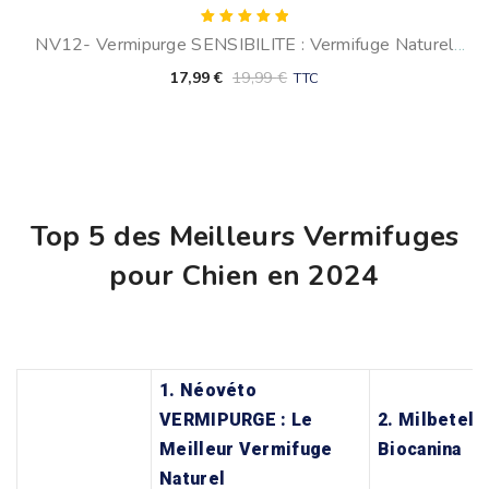
Note
NV12- Vermipurge SENSIBILITE : Vermifuge Naturel
5.00
sur 5
Pour Chiens Sensibles
17,99
€
19,99
€
TTC
Top 5 des Meilleurs Vermifuges
pour Chien en 2024
1. Néovéto
VERMIPURGE : Le
2. Milbetel 
Meilleur Vermifuge
Biocanina
Naturel