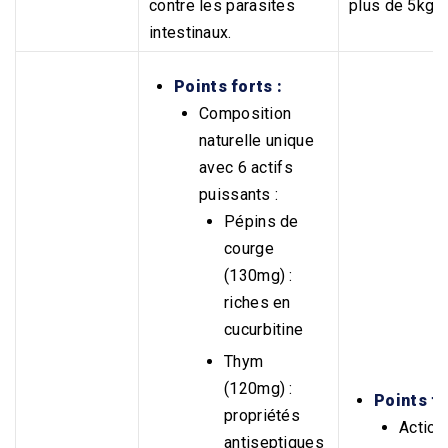
contre les parasites
plus de 5kg.
intestinaux.
Points forts :
Composition
naturelle unique
avec 6 actifs
puissants :
Pépins de
courge
(130mg) :
riches en
cucurbitine
Thym
(120mg) :
Points fo
propriétés
Action
antiseptiques