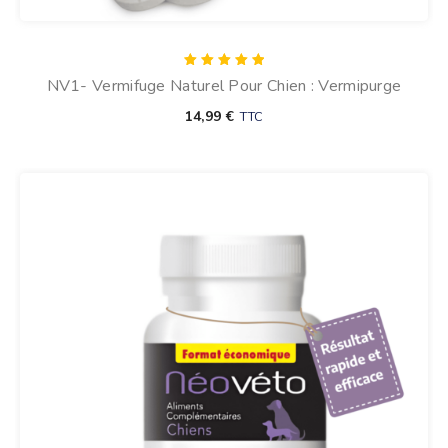
Note
NV1- Vermifuge Naturel Pour Chien : Vermipurge
5.00
sur 5
14,99
€
TTC