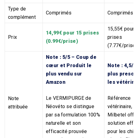
Type de
Comprimés
Comprimés
complément
15,55€ pour 
14,99€ pour 15 prises
Prix
prises
(0.99€/prise)
(7.77€/prise)
Note : 5/5 – Coup de
cœur et Produit le
Note : 4,5/5
plus vendu sur
plus prescri
Amazon
les vétérina
Le VERMIPURGE de
Référence
Note
Néovéto se distingue
vétérinaire,
attribuée
par sa formulation 100%
Milbetel offr
naturelle et son
solution effi
efficacité prouvée
pour les chie