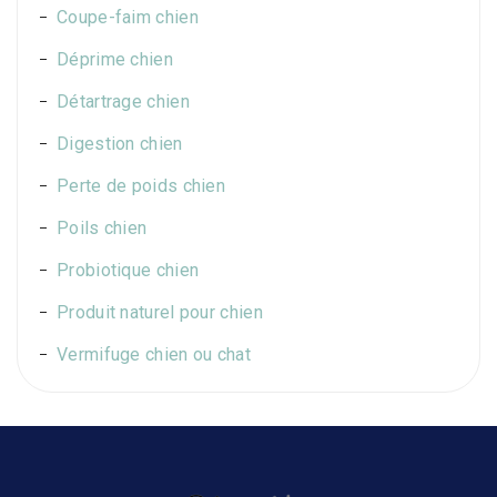
Coupe-faim chien
Déprime chien
Détartrage chien
Digestion chien
Perte de poids chien
Poils chien
Probiotique chien
Produit naturel pour chien
Vermifuge chien ou chat