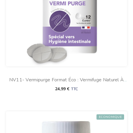
NV11- Vermipurge Format Éco : Vermifuge Naturel À
Base D’ail Pour Chien
24,99
€
TTC
ECONOMIQUE