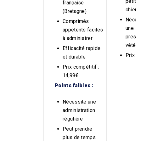
petits
française
chiens
(Bretagne)
Néces
Comprimés
une
appétents faciles
prescr
à administrer
vétéri
Efficacité rapide
Prix é
et durable
Prix compétitif :
14,99€
Points faibles :
Nécessite une
administration
régulière
Peut prendre
plus de temps